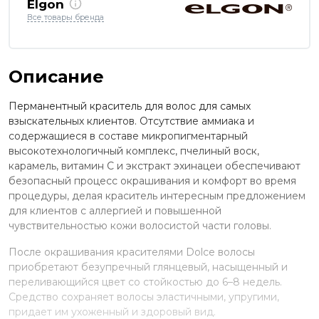
Elgon
Все товары бренда
Описание
Перманентный краситель для волос для самых
взыскательных клиентов. Отсутствие аммиака и
содержащиеся в составе микропигментарный
высокотехнологичный комплекс, пчелиный воск,
карамель, витамин С и экстракт эхинацеи обеспечивают
безопасный процесс окрашивания и комфорт во время
процедуры, делая краситель интересным предложением
для клиентов с аллергией и повышенной
чувствительностью кожи волосистой части головы.
После окрашивания красителями Dolce волосы
приобретают безупречный глянцевый, насыщенный и
переливающийся цвет со стойкостью до 6–8 недель.
Средство сохраняет волосы эластичными, упругими,
придает им ухоженный и здоровый вид.