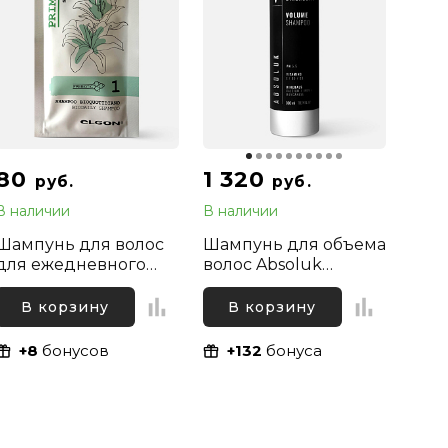
80
1 320
руб.
руб.
В наличии
В наличии
Шампунь для волос
Шампунь для объема
для ежедневного
волос Absoluk
использования
Diagnostic Volume
Elgon Primaria
Shampoo, 300 мл
В корзину
В корзину
Biodaily Shampoo, 10
мл
+8
бонусов
+132
бонуса