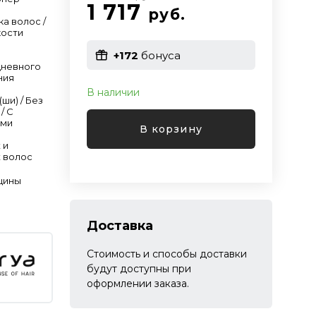
1 717
руб.
ка волос /
кости
+172
бонуса
дневного
ния
В наличии
(ши) / Без
/ С
ами
В корзину
 и
 волос
щины
Доставка
Стоимость и способы доставки
будут доступны при
оформлении заказа.