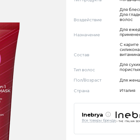
Для блес
Для глад
Воздействие
волос
Для еже
Назначение
примене
С карите 
силикона 
Состав
витамин
Для сухих
Тип волос
пористых
Пол/Возраст
Для жен
Страна
Италия
Inebrya
Все товары бренда