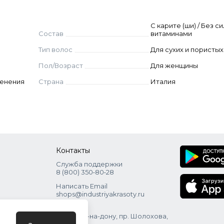
С карите (ши) / Без си
Состав
витаминами
Тип волос
Для сухих и пористы
Пол/Возраст
Для женщины
менения
Страна
Италия
Контакты
Служба поддержки
8 (800) 350‑80‑28
Написать Email
shops@industriyakrasoty.ru
Адрес
г. Ростов-на-дону, пр. Шолохова,