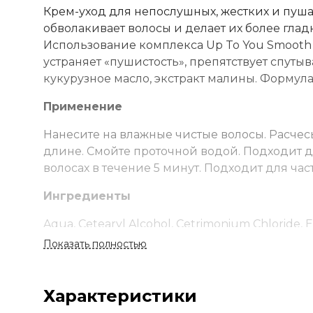
Крем-уход для непослушных, жестких и пуш
обволакивает волосы и делает их более гл
Использование комплекса Up To You Smooth
устраняет «пушистость», препятствует спутыва
кукурузное масло, экстракт малины. Формула
Применение
Нанесите на влажные чистые волосы. Расч
длине. Смойте проточной водой. Подходит д
волосах в течение 5 минут. Подходит для час
Ингредиенты
Aqua, Cetearyl Alcohol, Cetrimonium Chloride, 
Butyrospermum Parkii Butter, Isopropyl Alcohol,
Показать полностью
Acid, Ascorbic Acid, Tocopheryl Acetate, Retinyl
Sodium Benzoate, Potassium Sorbate.
Характеристики