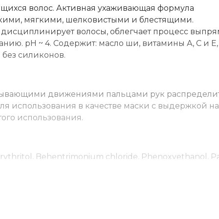
ащихся волос. Активная ухаживающая формула
адкими, мягкими, шелковистыми и блестящими.
 дисциплинирует волосы, облегчает процесс выпря
нию. рН ~ 4. Содержит: масло ши, витамины А, С и Е,
 без силиконов.
есывающими движениями пальцами рук распредели
ля использования в качестве маски с выдержкой на
того использования.
Erythritol, Behentrimonium chloride, Phenoxyethanol, P
 Ethylhexylglycerin, Hexamethylindano pyran, Linalool, 
 Palmitate, Zea Mays Oil, Rubus Idaeus Leaf Extract, Toco