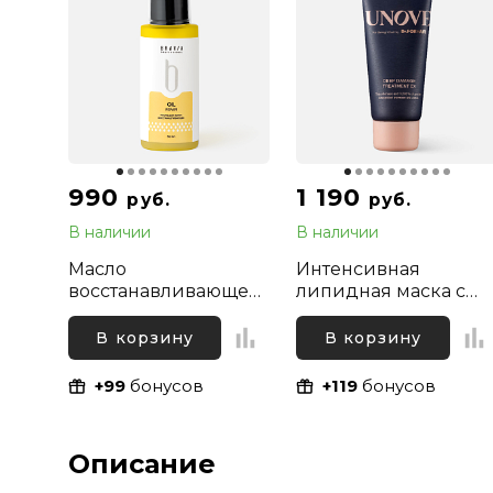
990
1 190
руб.
руб.
В наличии
В наличии
Масло
Интенсивная
восстанавливающее
липидная маска с
для сухих и
пептидами для
поврежденных волос
глубокого
В корзину
В корзину
Bravia Oil Hair Repair,
восстановления
50 мл
волос Dr. For Hair
+99
бонусов
+119
бонусов
Unove, 40 мл
Описание