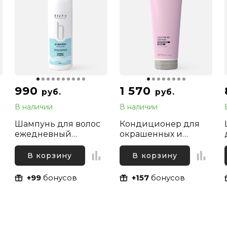
990
1 570
руб.
руб.
В наличии
В наличии
Шампунь для волос
Кондиционер для
ежедневный
окрашенных и
увлажняющий Bravia,
осветленных волос
300 мл
«Защита Цвета» Mood
В корзину
В корзину
Color Protect
Conditioner, 290 мл
+99
бонусов
+157
бонусов