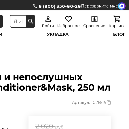
8 (800) 350-80-28
Перезвоните мне
Войти
Избранное
Сравнение
Корзина
И
УКЛАДКА
БЛОГ
 и непослушных
onditioner&Mask, 250 мл
Артикул: 1026519
2 020
руб.
онер