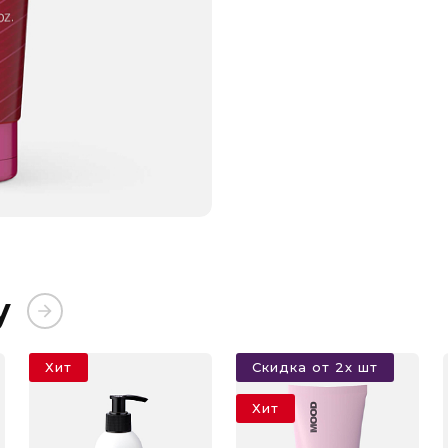
у
Хит
Скидка от 2х шт
Хит