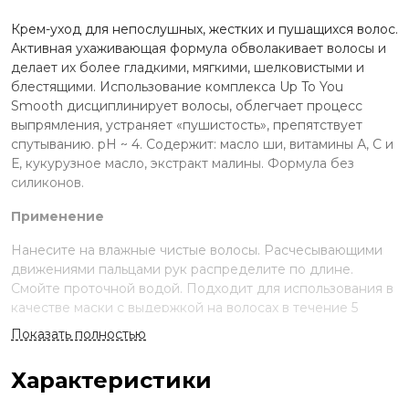
Крем-уход для непослушных, жестких и пушащихся волос.
Активная ухаживающая формула обволакивает волосы и
делает их более гладкими, мягкими, шелковистыми и
блестящими. Использование комплекса Up To You
Smooth дисциплинирует волосы, облегчает процесс
выпрямления, устраняет «пушистость», препятствует
спутыванию. рН ~ 4. Содержит: масло ши, витамины А, С и
Е, кукурузное масло, экстракт малины. Формула без
силиконов.
Применение
Нанесите на влажные чистые волосы. Расчесывающими
движениями пальцами рук распределите по длине.
Смойте проточной водой. Подходит для использования в
качестве маски с выдержкой на волосах в течение 5
минут. Подходит для частого использования.
Показать полностью
Ингредиенты
Характеристики
Aqua, Cetearyl Alcohol, Cetrimonium Chloride, Erythritol,