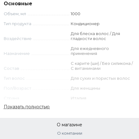
Behentrimonium chloride, Phenoxyethanol, Parfum,
Основные
Butyrospermum Parkii Butter, Isopropyl Alcohol,
Объем, мл
1000
Ethylhexylglycerin, Hexamethylindano pyran, Linalool, Citric
Acid, Ascorbic Acid, Tocopheryl Acetate, Retinyl Palmitate,
Тип продукта
Кондиционер
Zea Mays Oil, Rubus Idaeus Leaf Extract, Tocopherol,
Для блеска волос / Для
Sodium Benzoate, Potassium Sorbate.
Воздействие
гладкости волос
Для ежедневного
Назначение
применения
С карите (ши) / Без силикона /
Состав
С витаминами
Тип волос
Для сухих и пористых волос
Пол/Возраст
Для женщины
Страна
Италия
Показать полностью
О магазине
О компании