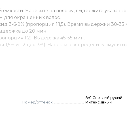
 ёмкости. Нанесите на волосы, выдержите указанно
м для окрашенных волос.
ид 3-6-9% (пропорция 1:1,5). Время выдержки 30-35 
 Выдержка до 20 мин.
ропорция 1:2). Выдержка 45-55 мин.
ля 1,5% и 1:2 для 3%). Нанести, распределить эмуль
и 6–8 (в России их называют русыми) относятся к б
«блонд», даже если по нашему привычному понимани
Это не ошибка, а просто разница в системах обознач
я номер красителя.
8/0 Светлый русый
Номер/оттенок
Интенсивный