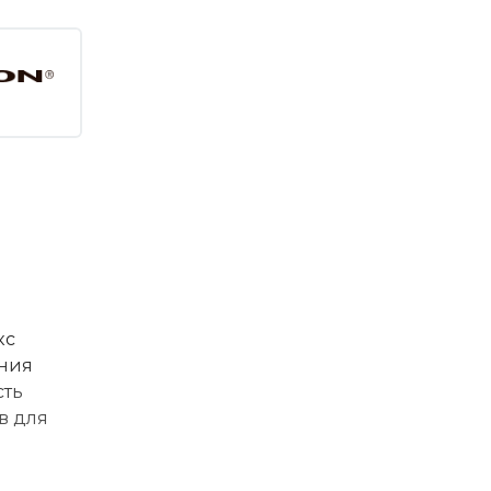
кс
ания
сть
в для