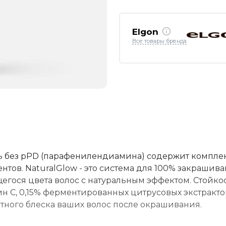
Elgon
Все товары бренда
 без pPD (парафенилендиамина) содержит компле
тов. NaturalGlow - это система для 100% закрашив
гося цвета волос с натуральным эффектом. Стойко
ин С, 0,15% ферментированных цитрусовых экстракто
ятного блеска ваших волос после окрашивания.