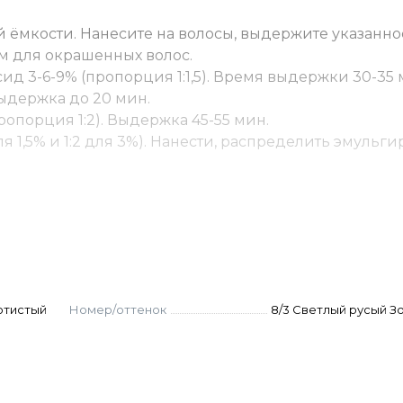
 ёмкости. Нанесите на волосы, выдержите указанно
м для окрашенных волос.
ид 3-6-9% (пропорция 1:1,5). Время выдержки 30-35 
 Выдержка до 20 мин.
ропорция 1:2). Выдержка 45-55 мин.
ля 1,5% и 1:2 для 3%). Нанести, распределить эмуль
и 6–8 (в России их называют русыми) относятся к б
«блонд», даже если по нашему привычному понимани
Это не ошибка, а просто разница в системах обознач
я номер красителя.
отистый
Номер/оттенок
8/3 Светлый русый З