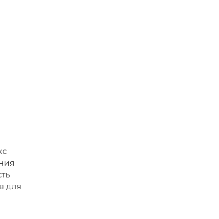
кс
ания
сть
в для