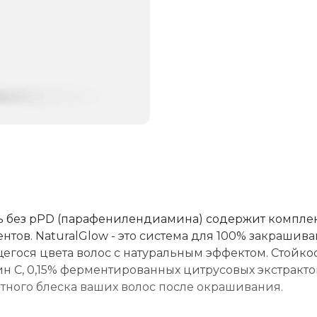
 без pPD (парафенилендиамина) содержит компле
тов. NaturalGlow - это система для 100% закрашив
гося цвета волос с натуральным эффектом. Стойко
ин С, 0,15% ферментированных цитрусовых экстракто
ятного блеска ваших волос после окрашивания.