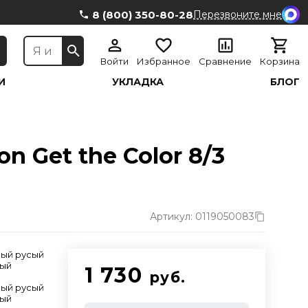
8 (800) 350-80-28
Перезвоните мне
Войти
Избранное
Сравнение
Корзина
И
УКЛАДКА
БЛОГ
n Get the Color 8/3
Артикул: 0119050083
лый русый
тый
1 730
руб.
лый русый
тый