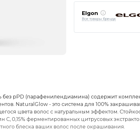
Elgon
Все товары бренда
 без pPD (парафенилендиамина) содержит компле
тов. NaturalGlow - это система для 100% закрашив
гося цвета волос с натуральным эффектом. Стойко
ин С, 0,15% ферментированных цитрусовых экстракто
ятного блеска ваших волос после окрашивания.