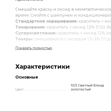
Смешайте краску и оксид в неметаллической
время. Смойте с шампунем и кондиционеро
Стандартное окрашивание:
краситель + окс
Тонирование:
краситель + оксид 1,5% (1:1,5).
Суперосветление:
краситель + оксид 12% (п
Тонеры:
смешиваются с оксидом 1,5–3% (1:1 д
техникой. Выдержка 10-15 мин.
Показать полностью
Характеристики
Основные
10/3 Светлый блонд
Цвет
золотистый