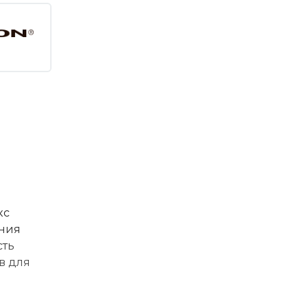
кс
ания
сть
в для