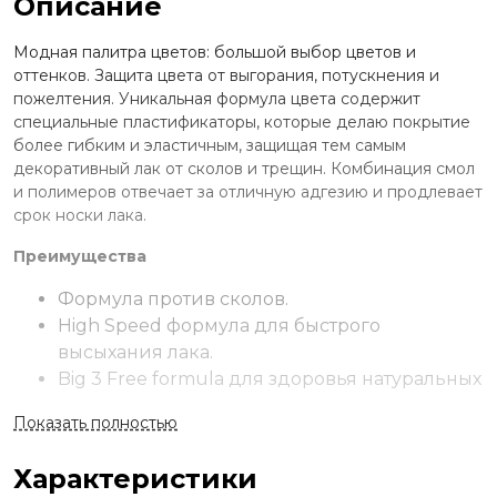
Описание
Модная палитра цветов: большой выбор цветов и
оттенков. Защита цвета от выгорания, потускнения и
пожелтения. Уникальная формула цвета содержит
специальные пластификаторы, которые делаю покрытие
более гибким и эластичным, защищая тем самым
декоративный лак от сколов и трещин. Комбинация смол
и полимеров отвечает за отличную адгезию и продлевает
срок носки лака.
Преимущества
Формула против сколов.
High Speed формула для быстрого
высыхания лака.
Big 3 Free formula для здоровья натуральных
ногтей.
Показать полностью
Идеальный баланс между насыщенностью
цвета, отличной носибельностью, легким
Характеристики
нанесением и быстрой просыхаемостью.