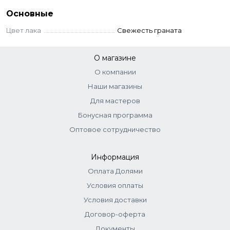
Основные
Применение
Цвет лака
Свежесть граната
Великолепная консистенция обеспечивает комфортное
нанесение лака. Цвет ложится ровно и не растекается.
Удобная закругленная кисть дает возможность с
О магазине
легкостью выполнить покрытие как профессионалу, так и
О компании
любителю.
Наши магазины
Для мастеров
Бонусная программа
Оптовое сотрудничество
Информация
Оплата Долями
Условия оплаты
Условия доставки
Договор-оферта
Документы