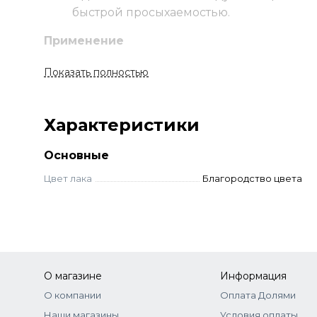
быстрой просыхаемостью.
Применение
Великолепная консистенция обеспечивает к
Показать полностью
растекается. Удобная закругленная кисть да
профессионалу, так и любителю.
Характеристики
Основные
Цвет лака
Благородство цвета
О магазине
Информация
О компании
Оплата Долями
Наши магазины
Условия оплаты