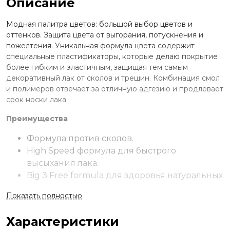
Описание
Модная палитра цветов: большой выбор цветов и
оттенков. Защита цвета от выгорания, потускнения и
пожелтения. Уникальная формула цвета содержит
специальные пластификаторы, которые делаю покрытие
более гибким и эластичным, защищая тем самым
декоративный лак от сколов и трещин. Комбинация смол
и полимеров отвечает за отличную адгезию и продлевает
срок носки лака.
Преимущества
Формула против сколов.
High Speed формула для быстрого
высыхания лака.
Big 3 Free formula для здоровья натуральных
ногтей.
Показать полностью
Идеальный баланс между насыщенностью
цвета, отличной носибельностью, легким
Характеристики
нанесением и быстрой просыхаемостью.