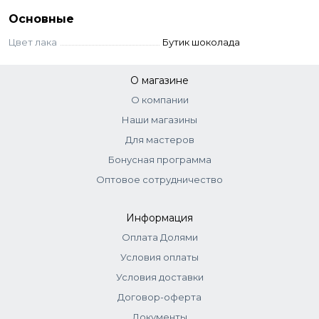
Основные
Применение
Цвет лака
Бутик шоколада
Великолепная консистенция обеспечивает комфортное
нанесение лака. Цвет ложится ровно и не растекается.
Удобная закругленная кисть дает возможность с
О магазине
легкостью выполнить покрытие как профессионалу, так и
О компании
любителю.
Наши магазины
Для мастеров
Бонусная программа
Оптовое сотрудничество
Информация
Оплата Долями
Условия оплаты
Условия доставки
Договор-оферта
Документы