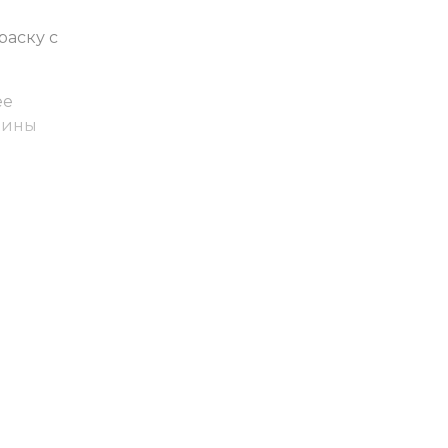
раску с
ее
дины