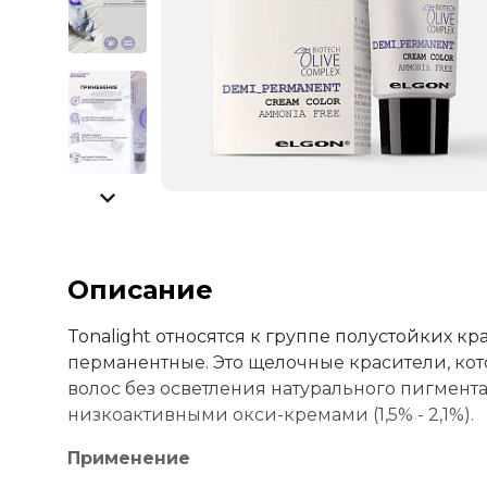
Описание
Tonalight относятся к группе полустойких кр
перманентные. Это щелочные красители, кот
волос без осветления натурального пигмент
низкоактивными окси-кремами (1,5% - 2,1%).
Применение