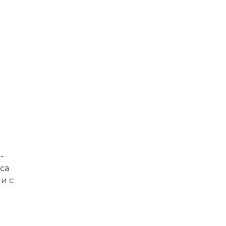
-
са
и с