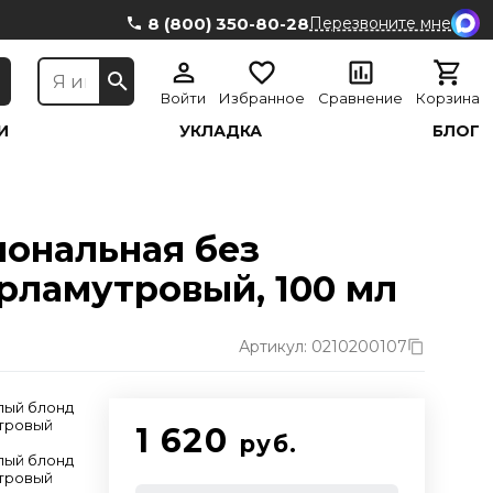
8 (800) 350-80-28
Перезвоните мне
Войти
Избранное
Сравнение
Корзина
И
УКЛАДКА
БЛОГ
иональная без
ерламутровый, 100 мл
Артикул: 0210200107
тлый блонд
тровый
1 620
руб.
тлый блонд
тровый