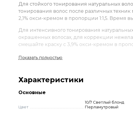
Для стойкого тонирования натуральных воло
тонирования волос после различных техник 
2,1% окси-кремом в пропорции 1:1,5. Время в
Для интенсивного тонирования натуральных 
окрашенных волосах, для коррекции нежела
смешайте краску с 3,9% окси-кремом в пропо
Показать полностью
Характеристики
Основные
10/7 Светлый блонд
Цвет
Перламутровый