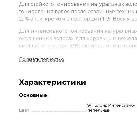
Для стойкого тонирования натуральных воло
тонирования волос после различных техник 
2,1% окси-кремом в пропорции 1:1,5. Время в
Для интенсивного тонирования натуральных 
окрашенных волосах, для коррекции нежела
смешайте краску с 3,9% окси-кремом в пропо
Показать полностью
Характеристики
Основные
9/11 Блонд Интенсивно-
Цвет
пепельный