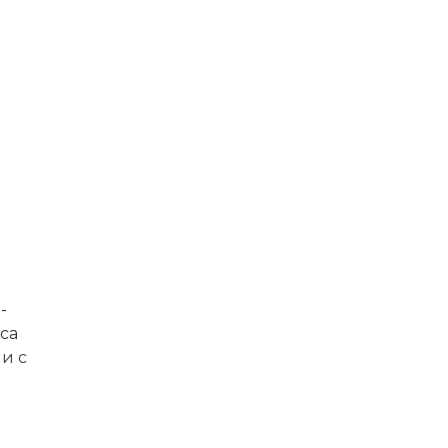
-
са
и с