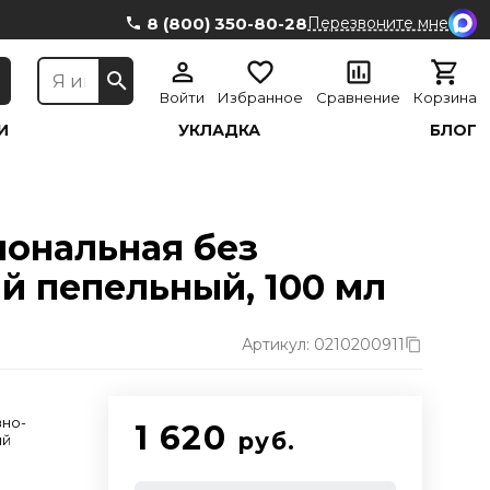
8 (800) 350-80-28
Перезвоните мне
Войти
Избранное
Сравнение
Корзина
И
УКЛАДКА
БЛОГ
иональная без
ый пепельный, 100 мл
Артикул: 0210200911
д
вно-
1 620
руб.
ый
д