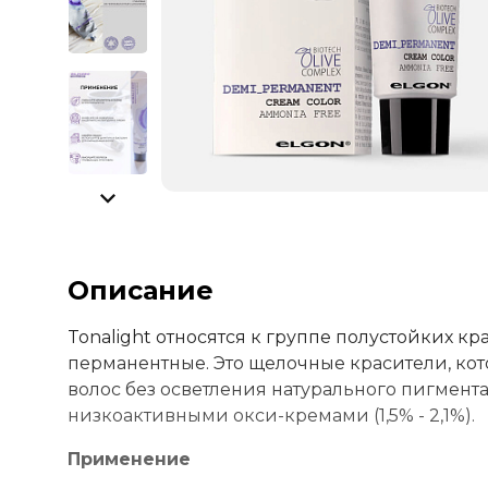
Описание
Tonalight относятся к группе полустойких кр
перманентные. Это щелочные красители, кот
волос без осветления натурального пигмент
низкоактивными окси-кремами (1,5% - 2,1%).
Применение