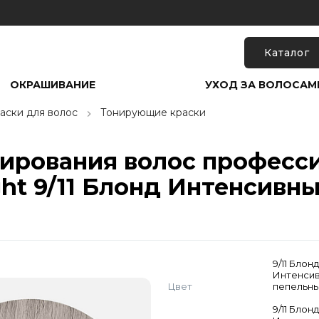
Каталог
ОКРАШИВАНИЕ
УХОД ЗА ВОЛОСАМ
аски для волос
Тонирующие краски
нирования волос професс
ght 9/11 Блонд Интенсивн
9/11 Блон
Интенси
Цвет
пепельн
9/11 Блон