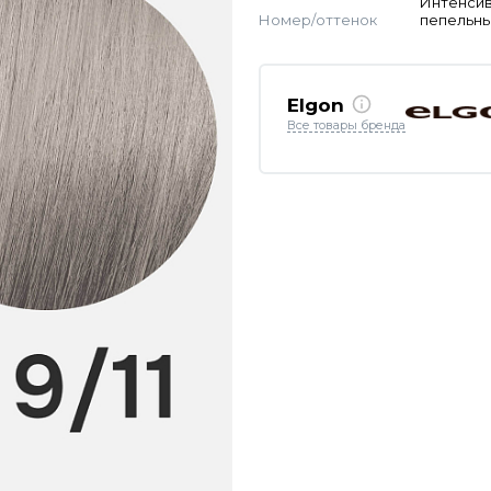
Интенси
Номер/оттенок
пепельн
Elgon
Все товары бренда