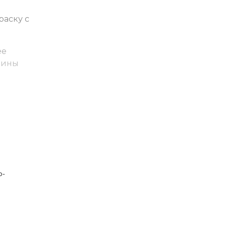
раску с
ее
дины
о-