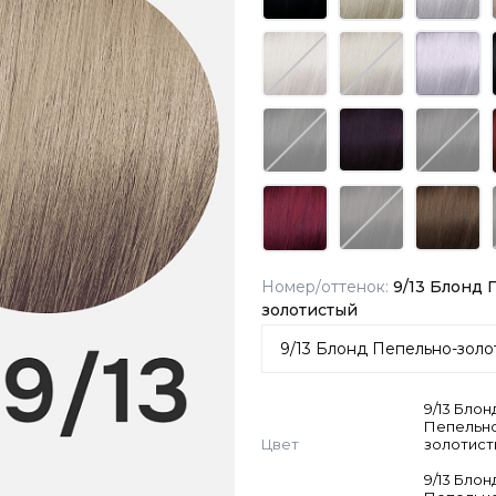
Номер/оттенок:
9/13 Блонд 
золотистый
9/13 Блон
Пепельн
Цвет
золотис
9/13 Блон