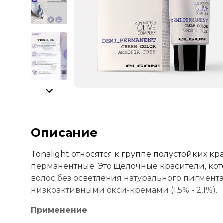
Описание
Tonalight относятся к группе полустойких кр
перманентные. Это щелочные красители, кот
волос без осветления натурального пигмент
низкоактивными окси-кремами (1,5% - 2,1%).
Применение