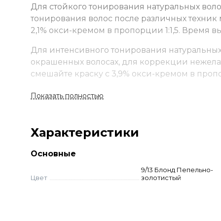
Для стойкого тонирования натуральных воло
тонирования волос после различных техник 
2,1% окси-кремом в пропорции 1:1,5. Время в
Для интенсивного тонирования натуральных 
окрашенных волосах, для коррекции нежела
смешайте краску с 3,9% окси-кремом в пропо
Показать полностью
Характеристики
Основные
9/13 Блонд Пепельно-
Цвет
золотистый