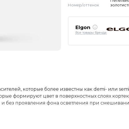
Пепельн
Номер/оттенок
золотис
Elgon
Все товары бренда
асителей, которые более известны как demi- или semi
орые формируют цвет в поверхностных слоях кортек
а и без проявления фона осветления при смешивани