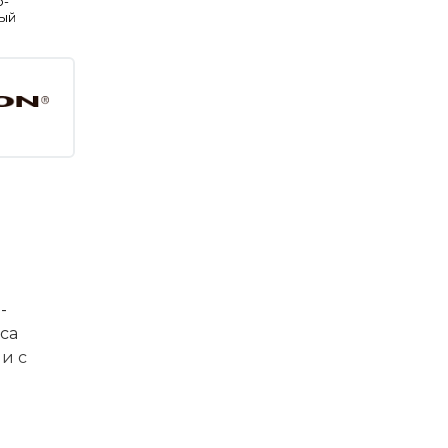
о-
тый
-
са
и с