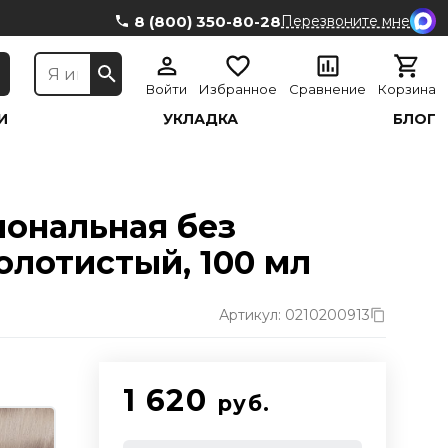
8 (800) 350-80-28
Перезвоните мне
Войти
Избранное
Сравнение
Корзина
И
УКЛАДКА
БЛОГ
иональная без
олотистый, 100 мл
Артикул: 0210200913
1 620
руб.