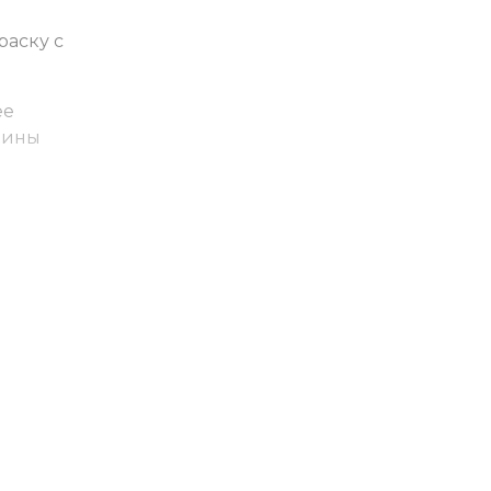
раску с
ее
дины