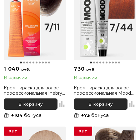
1 040
730
руб.
руб.
В наличии
В наличии
Крем - краска для волос
Крем - краска для волос
профессиональная Inebrya
профессиональная Mood
Color Professional 7/11
7/44 Русый Интенсивный
Русый Интенсивный
медный, 100 мл
В корзину
В корзину
пепельный, 100 мл
+104
бонуса
+73
бонуса
Хит
Хит