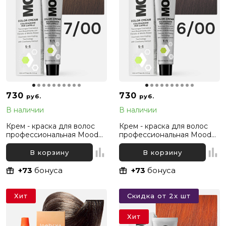
730
730
руб.
руб.
В наличии
В наличии
Крем - краска для волос
Крем - краска для волос
профессиональная Mood
профессиональная Mood
7/00 Русый Интенсивный
6/00 Темный русый
натуральный, 100 мл
Интенсивный натуральный,
В корзину
В корзину
100 мл
+73
бонуса
+73
бонуса
Хит
Скидка от 2х шт
Хит