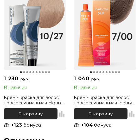
1 230
1 040
руб.
руб.
В наличии
В наличии
Крем - краска для волос
Крем - краска для волос
профессиональная Elgon
профессиональная Inebrya
Moda&Styling 10/27
Color Professional 7/00
Светлый блонд
Русый Интенсивный
В корзину
В корзину
Жемчужный, 125 мл
натуральный, 100 мл
+123
бонуса
+104
бонуса