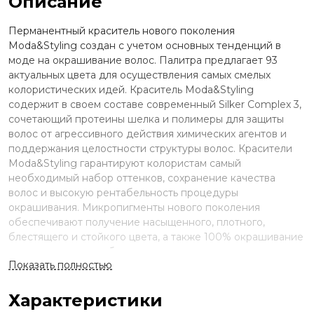
Описание
Перманентный краситель нового поколения
Moda&Styling создан с учетом основных тенденций в
моде на окрашивание волос. Палитра предлагает 93
актуальных цвета для осуществления самых смелых
колористических идей. Краситель Moda&Styling
содержит в своем составе современный Silker Complex 3,
сочетающий протеины шелка и полимеры для защиты
волос от агрессивного действия химических агентов и
поддержания целостности структуры волос. Красители
Moda&Styling гарантируют колористам самый
необходимый набор оттенков, сохранение качества
волос и высокую рентабельность процедуры
окрашивания. Микропигменты нового поколения
обеспечивают получение насыщенного, плотного,
блестящего и стойкого цвета, а также 100% окрашивание
седых волос при соблюдении технологического
Показать полностью
процесса.
Применение
Характеристики