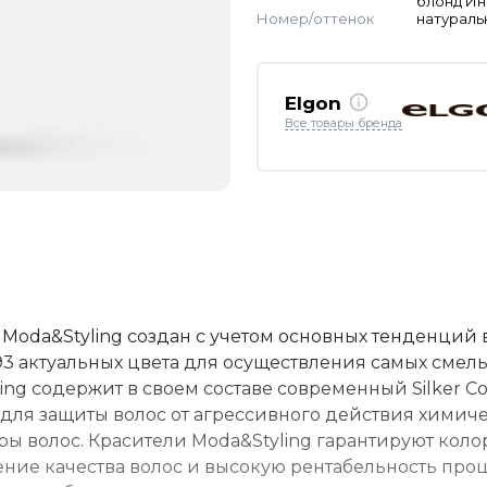
блонд И
Номер/оттенок
натураль
Elgon
Все товары бренда
Moda&Styling создан с учетом основных тенденций 
93 актуальных цвета для осуществления самых смел
ing содержит в своем составе современный Silker C
для защиты волос от агрессивного действия химич
ры волос. Красители Moda&Styling гарантируют кол
ение качества волос и высокую рентабельность пр