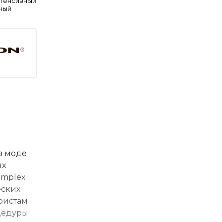
нтенсивный
ный
в моде
ых
omplex
еских
ористам
оцедуры