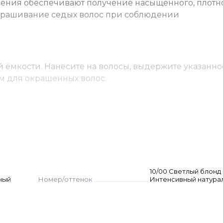
ения обеспечивают получение насыщенного, плотно
 окрашивание седых волос при соблюдении
 ёмкости. Нанесите на волосы, выдержите указанно
м для окрашенных волос.
сид 3-6-9% (пропорция 1:1). Время выдержки 35 мин.
Выдержка визуальная.
ропорция 1:2). Выдержка 45-60 мин.
. Для оттенков 5 уровня - 12 г; для оттенков 6-7 уро
а 60 г краски. Оксид рассчитывается стандартно. Корр
. Нанести, распределить эмульгирующей техникой.
10/00 Светлый блонд
ный
Номер/оттенок
Интенсивный натура