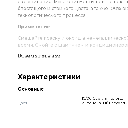
окрашивания. Микропигменты нового покол
блестящего и стойкого цвета, а также 100%
технологического процесса.
Применение
Смешайте краску и оксид в неметаллической
время. Смойте с шампунем и кондиционеро
Стандартное окрашивание:
краситель + ок
Показать полностью
Тонирование:
краситель + оксид 1,5% (1:1). 
Суперосветление:
краситель + оксид 12% (п
Корректоры:
добавляются к основному оттенку
Характеристики
г; для оттенков 8-10 уровней - 4 г. Расчет н
самостоятельно не используются.
Основные
Тонеры:
смешиваются с оксидом 1,5–3% (1:1)
10/00 Светлый блонд
Выдержка 5-20 мин.
Цвет
Интенсивный натураль