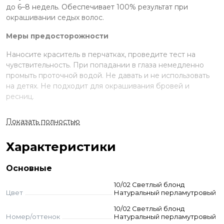
до 6–8 недель. Обеспечивает 100% результат при
окрашивании седых волос.
Меры предосторожности
Наносите краситель в перчатках, проведите тест на
чувствительность. При попадании в глаза немедленно
промыть проточной водой. Не давать и не использовать
на детях. Не подходит для окрашивания бровей и
ресниц.
Применение
Показать полностью
Смешайте краску и оксид в неметаллической ёмкости.
Нанесите на волосы, выдержите указанное время.
Характеристики
Смойте с шампунем и кондиционером для окрашенных
волос.
Основные
Стандартное окрашивание:
краситель + оксид 3-6-9%
10/02 Светлый блонд
(пропорция 1:1,5). Время выдержки 35-40 мин.
Цвет
Натуральный перламутровый
Тонирование:
краситель + оксид 1,05% (1:2). Выдержка 5-
20 мин.
10/02 Светлый блонд
Номер/оттенок
Натуральный перламутровый
Суперосветление:
краситель + оксид 9–12% (пропорция