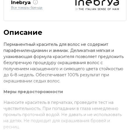
Inebrya
Все товары бренда
Описание
Перманентный краситель для волос не содержит
парафенилендиамин и аммиак. Деликатная мягкая и
ухаживающая формула красителя позволяет предложить
безупречную процедуру окрашивания волос с
получением насыщенного и сияющего цвета стойкостью
до 6–8 недель. Обеспечивает 100% результат при
окрашивании седых волос.
Меры предосторожности
Наносите краситель в перчатках, проведите тест на
чувствительность. При попадании в глаза немедленно
промыть проточной водой. Не давать и не использовать
на детях. Не подходит для окрашивания бровей и
ресниц.