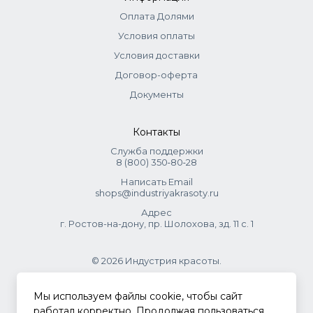
Тонеры:
смешиваются с оксидом 1,05% (1:1,5 для
Оплата Долями
тонирования осветленных волос и 1:2 для обновления
Условия оплаты
цвета окрашенных). Нанести, распределить
эмульгирующей техникой. Выдержка до 20 минут.
Условия доставки
Договор-оферта
Документы
Контакты
Служба поддержки
8 (800) 350‑80‑28
Написать Email
shops@industriyakrasoty.ru
Адрес
г. Ростов-на-дону, пр. Шолохова, зд. 11 с. 1
© 2026 Индустрия красоты.
.
Мы используем файлы cookie, чтобы сайт
работал корректно. Продолжая пользоваться