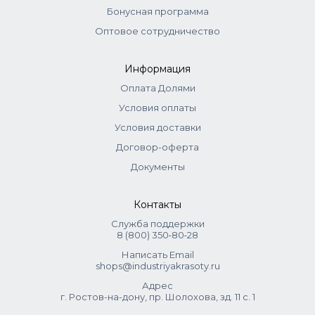
Бонусная программа
Выдержка до 35 мин.
Оптовое сотрудничество
Внимание!
В европейских системах окрашивания оттенки 6–8 (в
Информация
России их называют русыми) относятся к блондам.
Поэтому на упаковке может быть написано «блонд»,
Оплата Долями
даже если по нашему привычному пониманию это тёмно-
Условия оплаты
русый, русый или светло-русый цвет. Это не ошибка, а
Условия доставки
просто разница в системах обозначений. Приоритетной
информацией всегда считается номер красителя.
Договор-оферта
Документы
Контакты
Служба поддержки
8 (800) 350‑80‑28
Написать Email
shops@industriyakrasoty.ru
Адрес
г. Ростов-на-дону, пр. Шолохова, зд. 11 с. 1