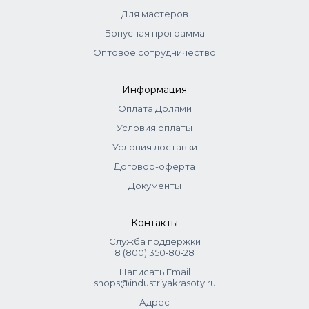
самостоятельно использоваться на осветленных волос
Для мастеров
для получения ярких цветов: краситель + оксид 3% (1:1,5).
Бонусная программа
Выдержка до 35 мин.
Оптовое сотрудничество
Информация
Оплата Долями
Условия оплаты
Условия доставки
Договор-оферта
Документы
Контакты
Служба поддержки
8 (800) 350‑80‑28
Написать Email
shops@industriyakrasoty.ru
Адрес