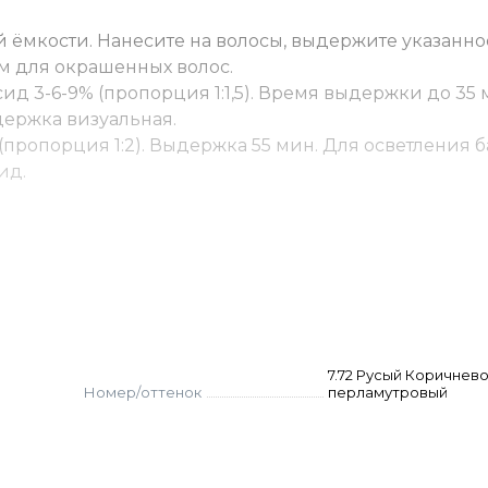
 ёмкости. Нанесите на волосы, выдержите указанно
м для окрашенных волос.
ид 3-6-9% (пропорция 1:1,5). Время выдержки до 35 
ыдержка визуальная.
(пропорция 1:2). Выдержка 55 мин. Для осветления б
ид.
у. Для волос уровня 1-2 — до 50% от основного крас
красителя, для волос уровня 6-8 — до 15% от основно
 основного красителя. Оксид рассчитывается стандар
аться на осветленных волос для получения ярких цв
мин.
и 6–8 (в России их называют русыми) относятся к б
7.72 Русый Коричнево
Номер/оттенок
перламутровый
«блонд», даже если по нашему привычному понимани
Это не ошибка, а просто разница в системах обознач
я номер красителя.