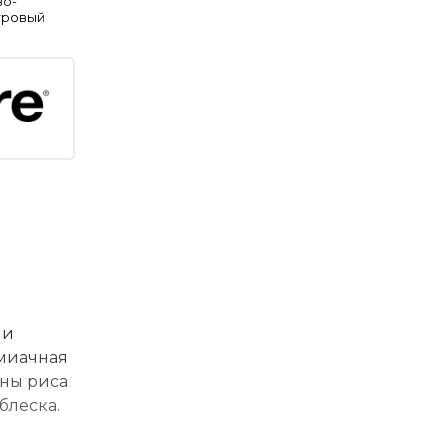
во-
тровый
 и
ммиачная
ины риса
блеска.