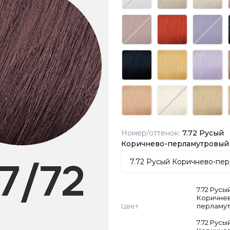
Номер/оттенок:
7.72 Русый
Коричнево-перламутровый
7.72 Русы
Коричне
Цвет
перламу
7.72 Русы