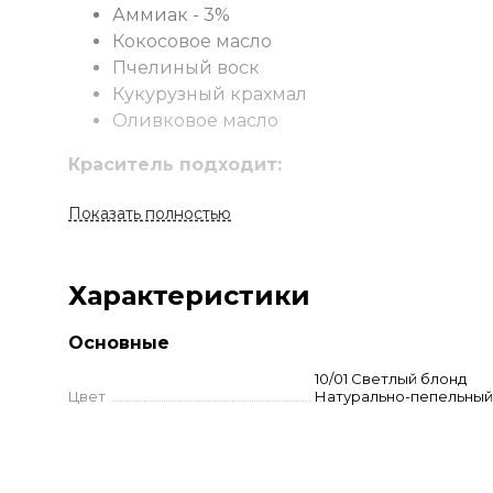
Аммиак - 3%
Кокосовое масло
Пчелиный воск
Кукурузный крахмал
Оливковое масло
Краситель подходит:
Для всех видов классического пермане
Показать полностью
Для тонирования натуральных и осветл
Для освежения цвета ранее окрашенны
Для одновременного осветления и окра
Характеристики
модными оттенками
Для осветления натуральных волос до 5
Основные
(11-12 ряды)
10/01 Светлый блонд
Цвет
Натурально-пепельный
Применение
Смешайте краску и оксид в неметаллической
время. Смойте с шампунем и кондиционеро