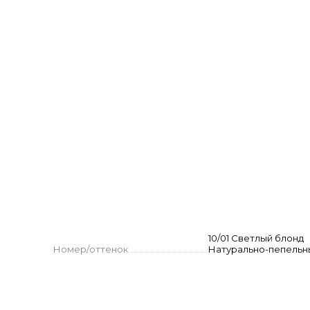
нтного первичного и вторичного окрашивания
енных волос
х волос
шивания натуральных волос до 3 тонов при работе 
 тонов при работе с суперосветляющей серией крас
10/01 Светлый блонд
Номер/оттенок
Натурально-пепельн
 ёмкости. Нанесите на волосы, выдержите указанно
м для окрашенных волос.