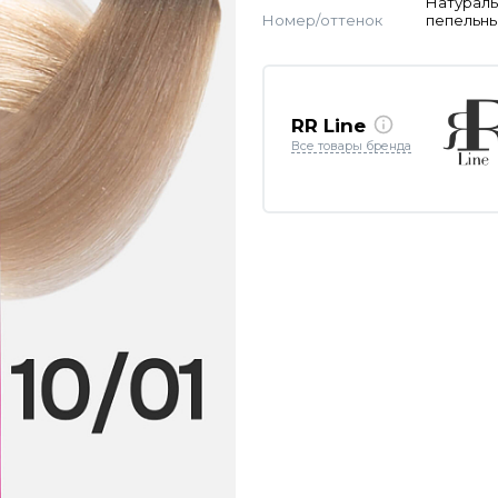
Натураль
Номер/оттенок
пепельн
RR Line
Все товары бренда