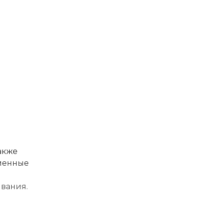
акже
еменные
вания.