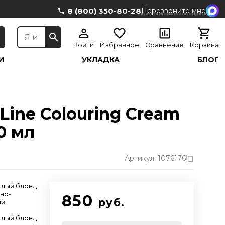
8 (800) 350-80-28
Перезвоните мне
Войти
Избранное
Сравнение
Корзина
И
УКЛАДКА
БЛОГ
Line Colouring Cream
0 мл
Артикул: 1076176
етлый блонд
но-
850
руб.
ый
етлый блонд