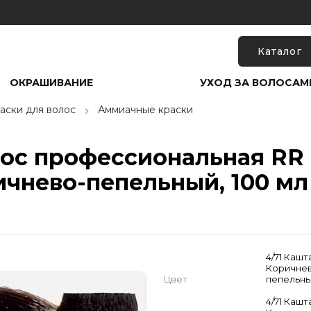
Каталог
ОКРАШИВАНИЕ
УХОД ЗА ВОЛОСАМ
аски для волос
Аммиачные краски
лос профессиональная RR 
ичнево-пепельный, 100 мл
4/71 Каш
Коричне
Цвет
пепельн
4/71 Каш