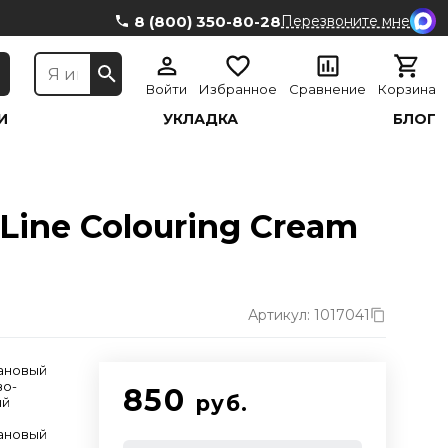
8 (800) 350-80-28
Перезвоните мне
Войти
Избранное
Сравнение
Корзина
И
УКЛАДКА
БЛОГ
Line Colouring Cream
Артикул: 1017041
тановый
во-
850
руб.
ый
тановый