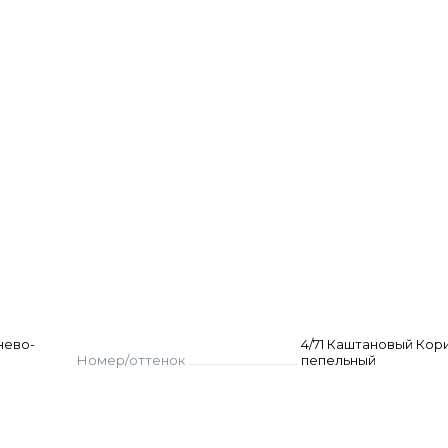
нтного первичного и вторичного окрашивания
енных волос
х волос
шивания натуральных волос до 3 тонов при работе 
 тонов при работе с суперосветляющей серией крас
нево-
4/71 Каштановый Кор
Номер/оттенок
пепельный
 ёмкости. Нанесите на волосы, выдержите указанно
м для окрашенных волос.