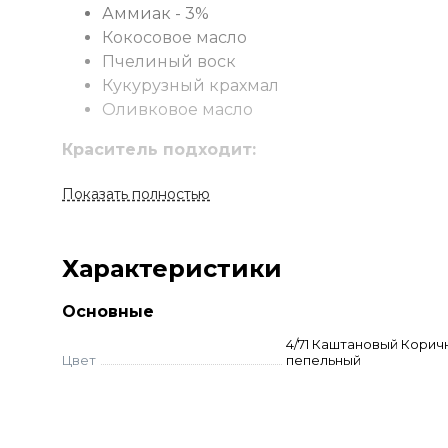
Аммиак - 3%
Кокосовое масло
Пчелиный воск
Кукурузный крахмал
Оливковое масло
Краситель подходит:
Для всех видов классического пермане
Показать полностью
Для тонирования натуральных и осветл
Для освежения цвета ранее окрашенны
Для одновременного осветления и окра
Характеристики
модными оттенками
Для осветления натуральных волос до 5
Основные
(11-12 ряды)
4/71 Каштановый Корич
Цвет
пепельный
Применение
Смешайте краску и оксид в неметаллической
время. Смойте с шампунем и кондиционеро