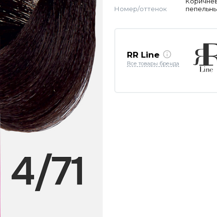
Коричне
Номер/оттенок
пепельн
RR Line
Все товары бренда