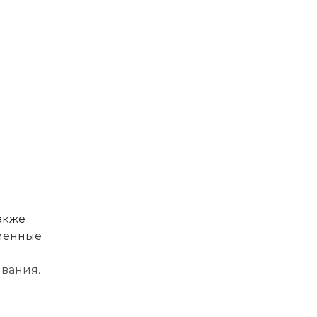
акже
еменные
вания.