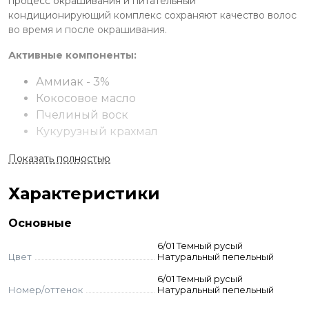
процесс окрашивания и питательный
кондиционирующий комплекс сохраняют качество волос
во время и после окрашивания.
Активные компоненты:
Аммиак - 3%
Кокосовое масло
Пчелиный воск
Кукурузный крахмал
Оливковое масло
Показать полностью
Краситель подходит:
Характеристики
Для всех видов классического
перманентного первичного и вторичного
Основные
окрашивания
6/01 Темный русый
Для тонирования натуральных и
Цвет
Натуральный пепельный
осветленных волос
6/01 Темный русый
Для освежения цвета ранее окрашенных
Номер/оттенок
Натуральный пепельный
волос