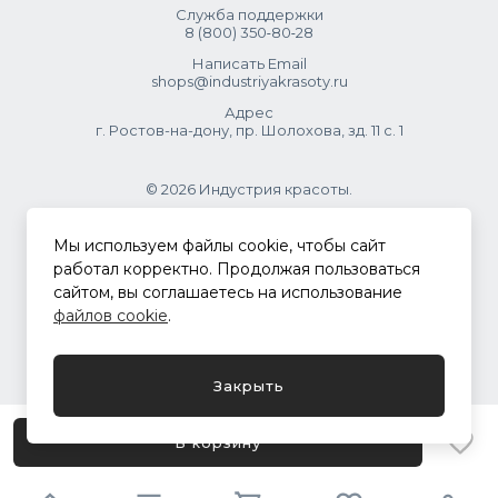
Корректоры:
добавляются к основному оттенку. Для
Служба поддержки
8 (800) 350‑80‑28
волос уровня 3-5 — 10% от основного красителя, для
волос уровня 6-7 — 6-8% от основного красителя, для
Написать Email
shops@industriyakrasoty.ru
волос уровня 8-9 — 2-4% от основного красителя, для
волос уровня 10-12 — 1% от основного красителя. Оксид
Адрес
рассчитывается стандартно. Корректоры самостоятельно
г. Ростов-на-дону, пр. Шолохова, зд. 11 с. 1
не используются.
Тонеры:
смешиваются с оксидом 3% (1:1,5). Нанести,
© 2026 Индустрия красоты.
распределить эмульгирующей техникой. Выдержка до 20
.
мин.
Мы используем файлы cookie, чтобы сайт
работал корректно. Продолжая пользоваться
сайтом, вы соглашаетесь на использование
Политика конфиденциальности
файлов cookie
.
Разработка сайта
ASTDESIGN
Закрыть
В корзину