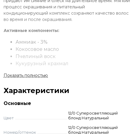
придают им сияние и блеск на длительное время. Мягкий
процесс окрашивания и питательный
кондиционирующий комплекс сохраняют качество волос
во время и после окрашивания.
Активные компоненты:
Аммиак - 3%
Кокосовое масло
Пчелиный воск
Кукурузный крахмал
Оливковое масло
Показать полностью
Краситель подходит:
Характеристики
Для всех видов классического
перманентного первичного и вторичного
Основные
окрашивания
12/0 Суперосветляющий
Для тонирования натуральных и
Цвет
блонд Натуральный
осветленных волос
12/0 Суперосветляющий
Для освежения цвета ранее окрашенных
Номер/оттенок
блонд Натуральный