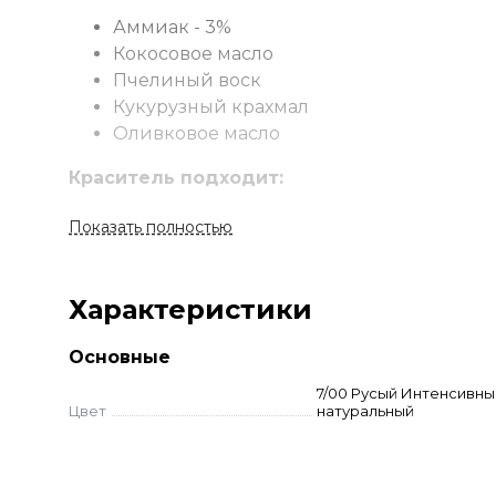
Аммиак - 3%
Кокосовое масло
Пчелиный воск
Кукурузный крахмал
Оливковое масло
Краситель подходит:
Для всех видов классического пермане
Показать полностью
Для тонирования натуральных и осветл
Для освежения цвета ранее окрашенны
Для одновременного осветления и окра
Характеристики
модными оттенками
Для осветления натуральных волос до 5
Основные
(11-12 ряды)
7/00 Русый Интенсивны
Цвет
натуральный
Применение
Смешайте краску и оксид в неметаллической