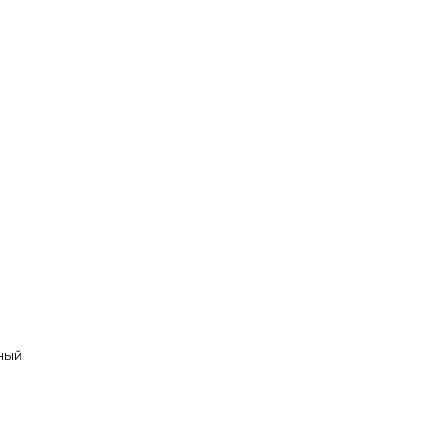
с
ителей
ный
е