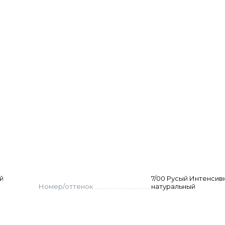
нтного первичного и вторичного окрашивания
енных волос
х волос
шивания натуральных волос до 3 тонов при работе 
 тонов при работе с суперосветляющей серией крас
й
7/00 Русый Интенсив
Номер/оттенок
натуральный
 ёмкости. Нанесите на волосы, выдержите указанно