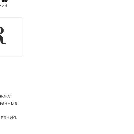
вный
ный
акже
еменные
вания.