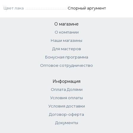
выбранное цветное покрытие Lagel Dense.
Заполимеризовать. При необходимости
Цвет лака
Спорный аргумент
нанести второй слой и также
заполимеризовать.
О магазине
Нанести одно из защитных покрытий Lagel.
О компании
Заполимеризовать.
Наши магазины
Не допускается промежуточная
Для мастеров
полимеризация продукта.
Бонусная программа
Оптовое сотрудничество
Информация
Оплата Долями
Условия оплаты
Условия доставки
Договор-оферта
Документы