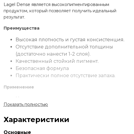
Lagel Dense является высокопигментированным
продуктом, который позволяет получить идеальный
результат.
Преимущества
Высокая плотность и густая консистенция.
Отсутствие дополнительной толщины
(достаточно нанести 1-2 слоя).
Качественный стойкий пигмент.
Безопасная формула
Практически полное отсутствие запаха.
Применение
На подготовленную пластину нанести
Показать полностью
грунтовочное покрытие Lagel Bondex.
Нанести одно из базовых покрытий Lagel и
Характеристики
заполимеризовать.
Тонким равномерным слоем нанести
Основные