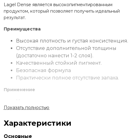
Lagel Dense является высокопигментированным
продуктом, который позволяет получить идеальный
результат.
Преимущества
Высокая плотность и густая консистенция.
Отсутствие дополнительной толщины
(достаточно нанести 1-2 слоя).
Качественный стойкий пигмент.
Безопасная формула
Практически полное отсутствие запаха.
Применение
На подготовленную пластину нанести
Показать полностью
грунтовочное покрытие Lagel Bondex.
Нанести одно из базовых покрытий Lagel и
Характеристики
заполимеризовать.
Тонким равномерным слоем нанести
Основные