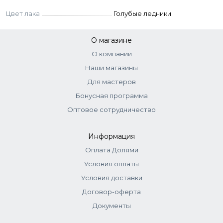
выбранное цветное покрытие Lagel Dense.
Заполимеризовать. При необходимости
Цвет лака
Голубые ледники
нанести второй слой и также
заполимеризовать.
О магазине
Нанести одно из защитных покрытий Lagel.
О компании
Заполимеризовать.
Наши магазины
Не допускается промежуточная
Для мастеров
полимеризация продукта.
Бонусная программа
Оптовое сотрудничество
Информация
Оплата Долями
Условия оплаты
Условия доставки
Договор-оферта
Документы