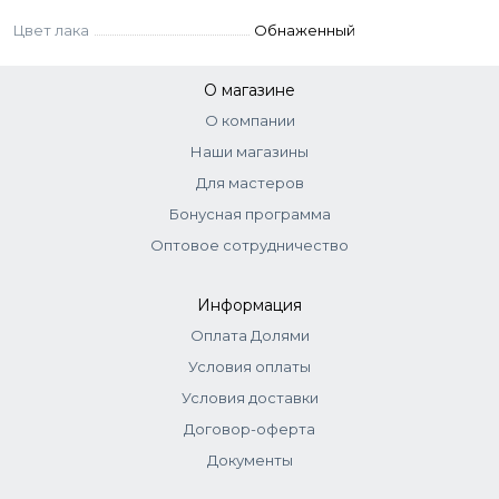
выбранное цветное покрытие Lagel Dense.
Заполимеризовать. При необходимости
Цвет лака
Обнаженный
нанести второй слой и также
заполимеризовать.
О магазине
Нанести одно из защитных покрытий Lagel.
О компании
Заполимеризовать.
Наши магазины
Не допускается промежуточная
Для мастеров
полимеризация продукта.
Бонусная программа
Оптовое сотрудничество
Информация
Оплата Долями
Условия оплаты
Условия доставки
Договор-оферта
Документы