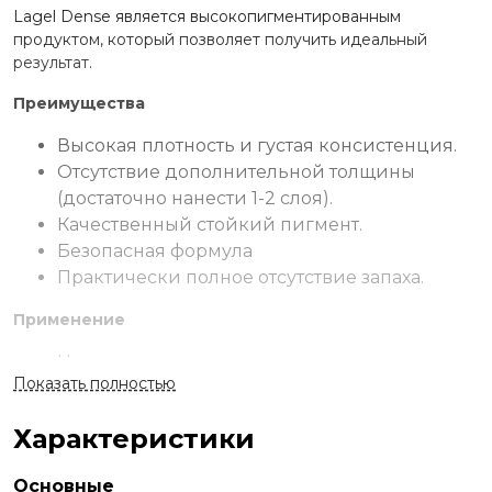
Lagel Dense является высокопигментированным
продуктом, который позволяет получить идеальный
результат.
Преимущества
Высокая плотность и густая консистенция.
Отсутствие дополнительной толщины
(достаточно нанести 1-2 слоя).
Качественный стойкий пигмент.
Безопасная формула
Практически полное отсутствие запаха.
Применение
На подготовленную пластину нанести
Показать полностью
грунтовочное покрытие Lagel Bondex.
Нанести одно из базовых покрытий Lagel и
Характеристики
заполимеризовать.
Тонким равномерным слоем нанести
Основные