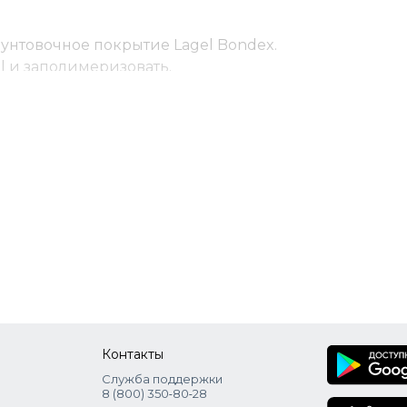
унтовочное покрытие Lagel Bondex.
l и заполимеризовать.
ранное цветное покрытие Lagel Dense. Заполимери
й и также заполимеризовать.
el. Заполимеризовать.
ризация продукта.
Контакты
Служба поддержки
8 (800) 350‑80‑28