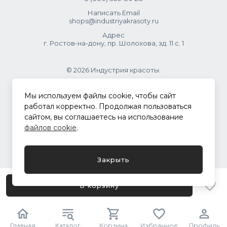
русый, русый или светло-русый цвет. Это не ошибка, а
Написать Email
просто разница в системах обозначений. Приоритетной
shops@industriyakrasoty.ru
информацией всегда считается номер красителя.
Адрес
г. Ростов-на-дону, пр. Шолохова, зд. 11 с. 1
© 2026 Индустрия красоты.
.
Мы используем файлы cookie, чтобы сайт
работал корректно. Продолжая пользоваться
сайтом, вы соглашаетесь на использование
Политика конфиденциальности
файлов cookie
.
Разработка сайта
ASTDESIGN
Закрыть
В корзину
Главная
Каталог
Корзина
Избранное
Профиль