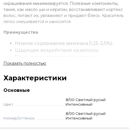
окрашивания минимизируется. Полезные компоненты,
такие, как масло ши и кератин, восстанавливают кортекс
волос, питают их, увлажняют и придают блеск. Краситель
легко смешивается и наносится.
Преимущества
Низкое содержание аммиака (1,25-2,5%);
Щадящее воздействие на волосы;
Блеск волос после окрашивания;
Показать полностью
Формула красителя выравнивает и
закрывает кутикулу;
Характеристики
100% покрытие седины.
Применение
Основные
Смешайте выбранный краситель с окислителем.
8/00 Светлый русый
Цвет
Интенсивный
Нанесите на волосы. Распределите по длине. Выдержите
смесь на волосах. Смойте с использованием шампуня.
8/00 Светлый русый
Меры предосторожности: наносите краситель в
Номер/оттенок
Интенсивный
перчатках, проведите тест на чувствительность. При