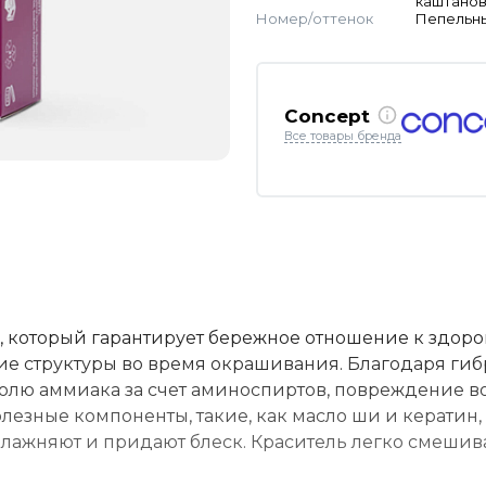
каштано
Номер/оттенок
Пепельн
Concept
Все товары бренда
ль, который гарантирует бережное отношение к здор
ние структуры во время окрашивания. Благодаря ги
олю аммиака за счет аминоспиртов, повреждение во
езные компоненты, такие, как масло ши и кератин,
увлажняют и придают блеск. Краситель легко смешив