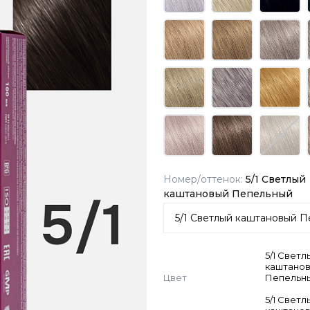
Номер/оттенок:
5/1 Светлый
каштановый Пепельный
5/1 Светл
каштано
Цвет
Пепельн
5/1 Светл