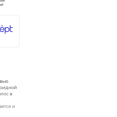
вый
ый
овью
бридной
лос в
ается и