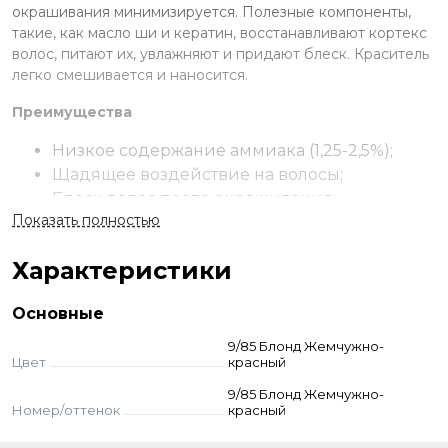
окрашивания минимизируется. Полезные компоненты,
такие, как масло ши и кератин, восстанавливают кортекс
волос, питают их, увлажняют и придают блеск. Краситель
легко смешивается и наносится.
Преимущества
Низкое содержание аммиака (1,25-2,5%);
Щадящее воздействие на волосы;
Блеск волос после окрашивания;
Показать полностью
Формула красителя выравнивает и
закрывает кутикулу;
Характеристики
100% покрытие седины.
Применение
Основные
Смешайте выбранный краситель с окислителем.
9/85 Блонд Жемчужно-
Цвет
красный
Нанесите на волосы. Распределите по длине. Выдержите
смесь на волосах. Смойте с использованием шампуня.
9/85 Блонд Жемчужно-
Меры предосторожности: наносите краситель в
Номер/оттенок
красный
перчатках, проведите тест на чувствительность. При