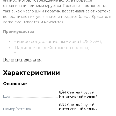
аминоспиртов, повреждение волос в процессе
окрашивания минимизируется. Полезные компоненты,
такие, как масло ши и кератин, восстанавливают кортекс
волос, питают их, увлажняют и придают блеск. Краситель
легко смешивается и наносится.
Преимущества
Низкое содержание аммиака (1,25-2,5%);
Щадящее воздействие на волосы;
Блеск волос после окрашивания;
Показать полностью
Формула красителя выравнивает и
закрывает кутикулу;
Характеристики
100% покрытие седины.
Применение
Основные
Смешайте выбранный краситель с окислителем.
8/44 Светлый русый
Цвет
Интенсивный медный
Нанесите на волосы. Распределите по длине. Выдержите
смесь на волосах. Смойте с использованием шампуня.
8/44 Светлый русый
Меры предосторожности: наносите краситель в
Номер/оттенок
Интенсивный медный
перчатках, проведите тест на чувствительность. При