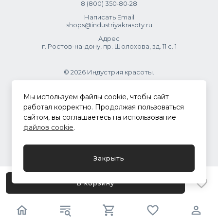
8 (800) 350‑80‑28
русый, русый или светло-русый цвет. Это не ошибка, а
Написать Email
просто разница в системах обозначений. Приоритетной
shops@industriyakrasoty.ru
информацией всегда считается номер красителя.
Адрес
г. Ростов-на-дону, пр. Шолохова, зд. 11 с. 1
© 2026 Индустрия красоты.
.
Мы используем файлы cookie, чтобы сайт
работал корректно. Продолжая пользоваться
сайтом, вы соглашаетесь на использование
Политика конфиденциальности
файлов cookie
.
Разработка сайта
ASTDESIGN
Закрыть
В корзину