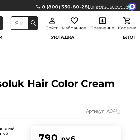
8 (800) 350-80-28
Перезвоните мне
Войти
Избранное
Сравнение
Корзина
И
УКЛАДКА
БЛОГ
luk Hair Color Cream
Артикул: A04
ановый
ьный
790
руб.