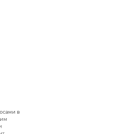
лосами в
ким
и
ит