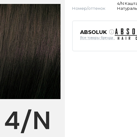
4/N Кашт
Номер/оттенок
Натурал
ABSOLUK
Все товары бренда