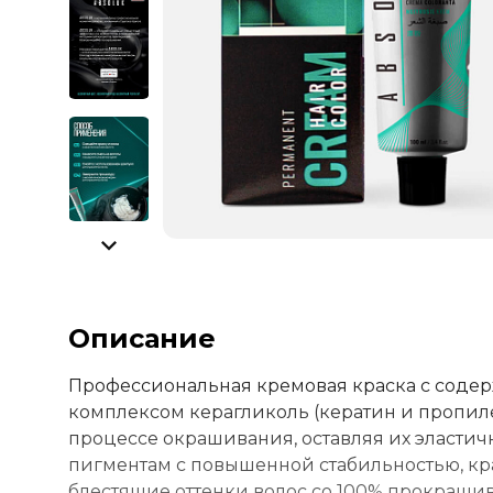
Описание
Профессиональная кремовая краска с соде
комплексом керагликоль (кератин и пропиле
процессе окрашивания, оставляя их эласти
пигментам с повышенной стабильностью, кр
блестящие оттенки волос со 100% прокраши