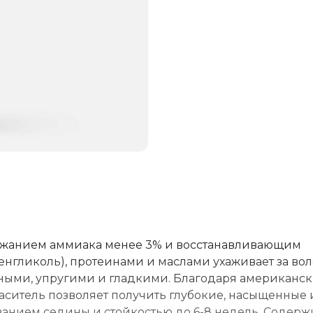
ржанием аммиака менее 3% и восстанавливающим
нгликоль), протеинами и маслами ухаживает за во
чными, упругими и гладкими. Благодаря американс
аситель позволяет получить глубокие, насыщенные 
ванием седины и стойкостью до 6-8 недель. Содерж