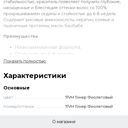
стабильностью, краситель позволяет получить глубокие,
насыщенные и блестящие оттенки волос со 100%
прокрашиванием седины и стойкостью до 6-8 недель.
Содержит рисовые аминокислоты, кератин, соевые и
пшеничные протеины, масло баобаба.
Преимущества
Низкоаммиачная формула;
Стойкость до 6-8 недель;
119 оттенков в палитре;
Показать полностью
Закрашивание седины на 100%;
Характеристики
В составе запатентованный комплекс
керагликоль, аминокислоты, протеины и
Основные
масло баобаба;
Ухаживает за волосами и кожей.
Цвет
7/VM Тонер Фиолетовый
Применение
Номер/оттенок
7/VM Тонер Фиолетовый
Смешайте выбранный краситель с окислителем 1,8-3-6-9%
О магазине
в пропорции 1:1,5 до однородной консистенции. Оттенки