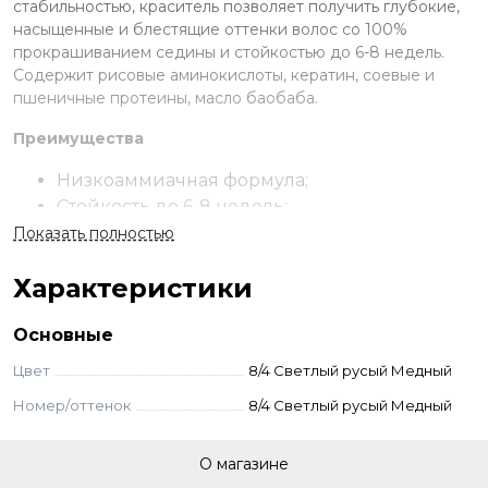
стабильностью, краситель позволяет получить глубокие,
насыщенные и блестящие оттенки волос со 100%
прокрашиванием седины и стойкостью до 6-8 недель.
Содержит рисовые аминокислоты, кератин, соевые и
пшеничные протеины, масло баобаба.
Преимущества
Низкоаммиачная формула;
Стойкость до 6-8 недель;
119 оттенков в палитре;
Показать полностью
Закрашивание седины на 100%;
Характеристики
В составе запатентованный комплекс
керагликоль, аминокислоты, протеины и
Основные
масло баобаба;
Ухаживает за волосами и кожей.
Цвет
8/4 Светлый русый Медный
Применение
Номер/оттенок
8/4 Светлый русый Медный
Смешайте выбранный краситель с окислителем 1,8-3-6-9%
О магазине
в пропорции 1:1,5 до однородной консистенции. Оттенки