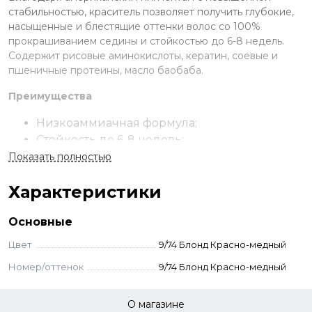
стабильностью, краситель позволяет получить глубокие,
насыщенные и блестящие оттенки волос со 100%
прокрашиванием седины и стойкостью до 6-8 недель.
Содержит рисовые аминокислоты, кератин, соевые и
пшеничные протеины, масло баобаба.
Преимущества
Низкоаммиачная формула;
Стойкость до 6-8 недель;
119 оттенков в палитре;
Показать полностью
Закрашивание седины на 100%;
Характеристики
В составе запатентованный комплекс
керагликоль, аминокислоты, протеины и
Основные
масло баобаба;
Ухаживает за волосами и кожей.
Цвет
9/74 Блонд Красно-медный
Применение
Номер/оттенок
9/74 Блонд Красно-медный
Смешайте выбранный краситель с окислителем 1,8-3-6-9%
О магазине
в пропорции 1:1,5 до однородной консистенции. Оттенки