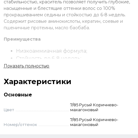
стабильностью, краситель позволяет получить глубокие,
насыщенные и блестящие оттенки волос со 100%
прокрашиванием седины и стойкостью до 6-8 недель.
Содержит рисовые аминокислоты, кератин, соевые и
пшеничные протеины, масло баобаба.
Преимущества
Низкоаммиачная формула;
Стойкость до 6-8 недель;
119 оттенков в палитре;
Показать полностью
Закрашивание седины на 100%;
Характеристики
В составе запатентованный комплекс
керагликоль, аминокислоты, протеины и
Основные
масло баобаба;
Ухаживает за волосами и кожей.
7/85 Русый Коричнево-
Цвет
махагоновый
Применение
7/85 Русый Коричнево-
Номер/оттенок
махагоновый
Смешайте выбранный краситель с окислителем 1,8-3-6-9%
в пропорции 1:1,5 до однородной консистенции. Оттенки