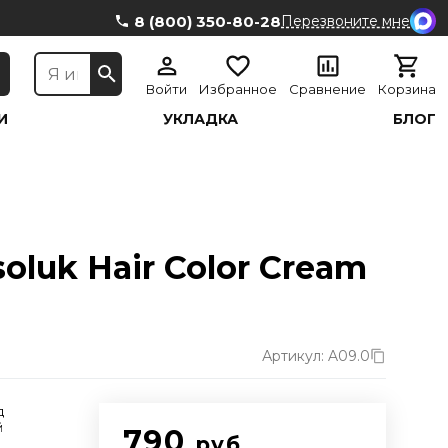
8 (800) 350-80-28
Перезвоните мне
Войти
Избранное
Сравнение
Корзина
И
УКЛАДКА
БЛОГ
luk Hair Color Cream
Артикул: A09.0
д
й
790
руб.