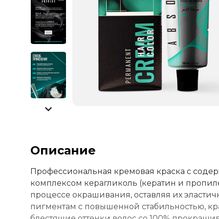
Описание
Профессиональная кремовая краска с соде
комплексом керагликоль (кератин и пропиле
процессе окрашивания, оставляя их эласти
пигментам с повышенной стабильностью, кр
блестящие оттенки волос со 100% прокраши