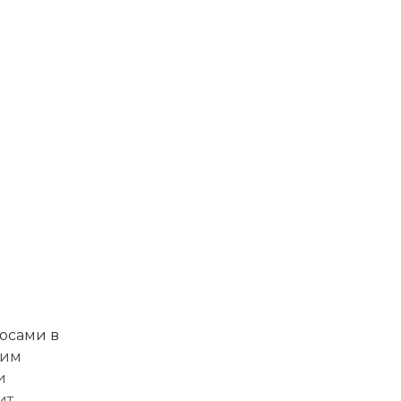
лосами в
ким
и
ит