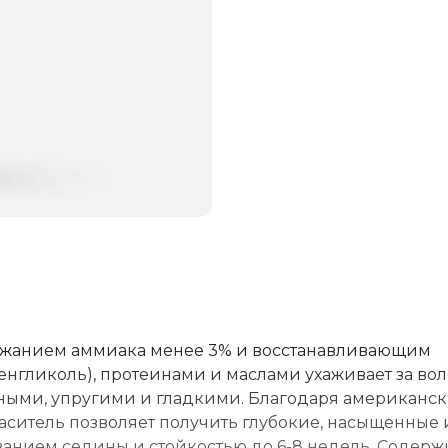
ржанием аммиака менее 3% и восстанавливающим
нгликоль), протеинами и маслами ухаживает за во
чными, упругими и гладкими. Благодаря американс
аситель позволяет получить глубокие, насыщенные 
ванием седины и стойкостью до 6-8 недель. Содерж