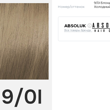
9/0I Блон
Номер/оттенок
Холодны
ABSOLUK
Все товары бренда