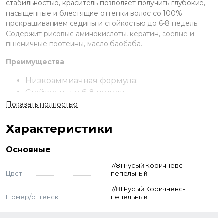
стабильностью, краситель позволяет получить глубокие,
насыщенные и блестящие оттенки волос со 100%
прокрашиванием седины и стойкостью до 6-8 недель.
Содержит рисовые аминокислоты, кератин, соевые и
пшеничные протеины, масло баобаба.
Преимущества
Низкоаммиачная формула;
Стойкость до 6-8 недель;
119 оттенков в палитре;
Показать полностью
Закрашивание седины на 100%;
Характеристики
В составе запатентованный комплекс
керагликоль, аминокислоты, протеины и
Основные
масло баобаба;
Ухаживает за волосами и кожей.
7/81 Русый Коричнево-
Цвет
пепельный
Применение
7/81 Русый Коричнево-
Номер/оттенок
пепельный
Смешайте выбранный краситель с окислителем 1,8-3-6-9%
в пропорции 1:1,5 до однородной консистенции. Оттенки