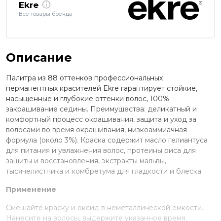
Ekre
Все товары бренда
Описание
Палитра из 88 оттенков профессиональных
перманентных красителей Ekre гарантирует стойкие,
насыщенные и глубокие оттенки волос, 100%
закрашивание седины. Преимущества: деликатный и
комфортный процесс окрашивания, защита и уход за
волосами во время окрашивания, низкоаммиачная
формула (около 3%). Краска содержит масло гелиантуса
для питания и увлажнения волос, протеины риса для
защиты и восстановления, экстракты мальвы,
тысячелистника и комбретума для гладкости и блеска.
Применение
Смешайте краску и оксид в неметаллической ёмкости.
Нанесите на волосы, выдержите указанное время.