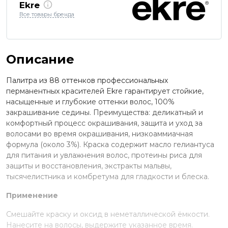
Ekre
Все товары бренда
Описание
Палитра из 88 оттенков профессиональных
перманентных красителей Ekre гарантирует стойкие,
насыщенные и глубокие оттенки волос, 100%
закрашивание седины. Преимущества: деликатный и
комфортный процесс окрашивания, защита и уход за
волосами во время окрашивания, низкоаммиачная
формула (около 3%). Краска содержит масло гелиантуса
для питания и увлажнения волос, протеины риса для
защиты и восстановления, экстракты мальвы,
тысячелистника и комбретума для гладкости и блеска.
Применение
Смешайте краску и оксид в неметаллической ёмкости.
Нанесите на волосы, выдержите указанное время.