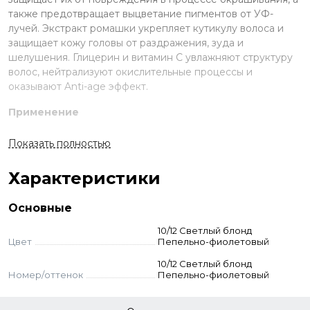
также предотвращает выцветание пигментов от УФ-
лучей. Экстракт ромашки укрепляет кутикулу волоса и
защищает кожу головы от раздражения, зуда и
шелушения. Глицерин и витамин С увлажняют структуру
волос, нейтрализуют окислительные процессы и
оказывают Anti-age эффект.
Применение
Смешайте краску и оксид в неметаллической ёмкости.
Показать полностью
Нанесите на волосы, выдержите указанное время.
Смойте с шампунем и кондиционером для окрашенных
Характеристики
волос.
Стандартное окрашивание:
краситель + оксид 3-6-9%
Основные
(пропорция 1:1,5). Время выдержки 35 мин.
Тонирование:
краситель + оксид 3% (1:2). Выдержка 5-20
10/12 Светлый блонд
мин.
Цвет
Пепельно-фиолетовый
Суперосветление:
краситель + оксид 12% (пропорция
10/12 Светлый блонд
1:2). Выдержка 45 мин.
Номер/оттенок
Пепельно-фиолетовый