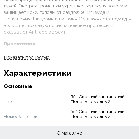
лучей. Экстракт ромашки укрепляет кутикулу волоса и
защищает кожу головы от раздражения, зуда и
шелушения. Глицерин и витамин С увлажняют структуру
волос, нейтрализуют окислительные процессы и
оказывают Anti-age эффект.
Применение
Смешайте краску и оксид в неметаллической ёмкости.
Показать полностью
Нанесите на волосы, выдержите указанное время.
Смойте с шампунем и кондиционером для окрашенных
Характеристики
волос.
Стандартное окрашивание:
краситель + оксид 3-6-9%
Основные
(пропорция 1:1,5). Время выдержки 35 мин.
Тонирование:
краситель + оксид 3% (1:2). Выдержка 5-20
5/14 Светлый каштановый
мин.
Цвет
Пепельно-медный
Суперосветление:
краситель + оксид 12% (пропорция
5/14 Светлый каштановый
1:2). Выдержка 45 мин.
Номер/оттенок
Пепельно-медный
О магазине