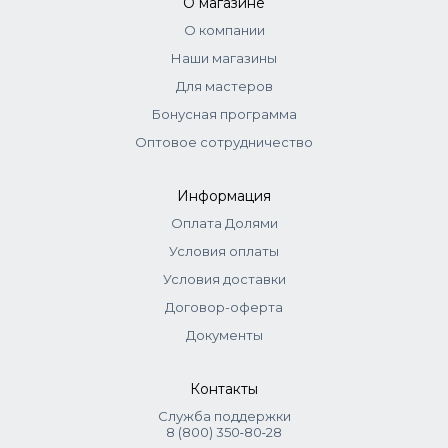
О магазине
России их называют русыми) относятся к блондам.
О компании
Поэтому на упаковке может быть написано «блонд»,
Наши магазины
даже если по нашему привычному пониманию это тёмно-
русый, русый или светло-русый цвет. Это не ошибка, а
Для мастеров
просто разница в системах обозначений. Приоритетной
Бонусная программа
информацией всегда считается номер красителя.
Оптовое сотрудничество
Информация
Оплата Долями
Условия оплаты
Условия доставки
Договор-оферта
Документы
Контакты
Служба поддержки
8 (800) 350‑80‑28