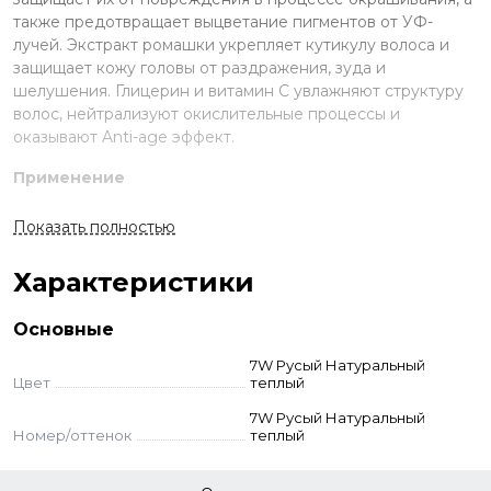
также предотвращает выцветание пигментов от УФ-
лучей. Экстракт ромашки укрепляет кутикулу волоса и
защищает кожу головы от раздражения, зуда и
шелушения. Глицерин и витамин С увлажняют структуру
волос, нейтрализуют окислительные процессы и
оказывают Anti-age эффект.
Применение
Смешайте краску и оксид в неметаллической ёмкости.
Показать полностью
Нанесите на волосы, выдержите указанное время.
Смойте с шампунем и кондиционером для окрашенных
Характеристики
волос.
Стандартное окрашивание:
краситель + оксид 3-6-9%
Основные
(пропорция 1:1,5). Время выдержки 35 мин.
Тонирование:
краситель + оксид 3% (1:2). Выдержка 5-20
7W Русый Натуральный
мин.
Цвет
теплый
Суперосветление:
краситель + оксид 12% (пропорция
7W Русый Натуральный
1:2). Выдержка 45 мин.
Номер/оттенок
теплый
Внимание!
В европейских системах окрашивания оттенки 6–8 (в