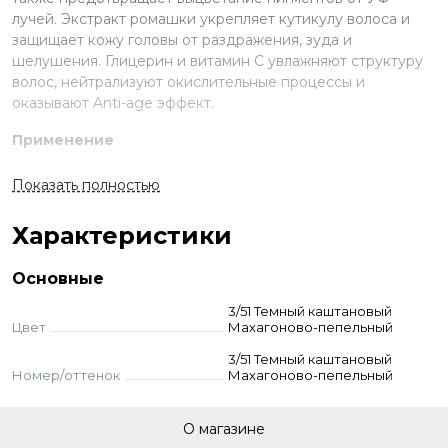
лучей. Экстракт ромашки укрепляет кутикулу волоса и
защищает кожу головы от раздражения, зуда и
шелушения. Глицерин и витамин С увлажняют структуру
волос, нейтрализуют окислительные процессы и
оказывают Anti-age эффект.
Применение
Смешайте краску и оксид в неметаллической ёмкости.
Показать полностью
Нанесите на волосы, выдержите указанное время.
Смойте с шампунем и кондиционером для окрашенных
Характеристики
волос.
Стандартное окрашивание:
краситель + оксид 3-6-9%
Основные
(пропорция 1:1,5). Время выдержки 35 мин.
Тонирование:
краситель + оксид 3% (1:2). Выдержка 5-20
3/51 Темный каштановый
мин.
Цвет
Махагоново-пепельный
Суперосветление:
краситель + оксид 12% (пропорция
3/51 Темный каштановый
1:2). Выдержка 45 мин.
Номер/оттенок
Махагоново-пепельный
О магазине