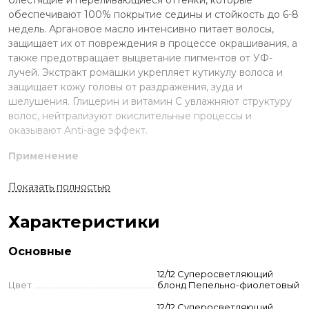
обеспечивают 100% покрытие седины и стойкость до 6-8
недель. Аргановое масло интенсивно питает волосы,
защищает их от повреждения в процессе окрашивания, а
также предотвращает выцветание пигментов от УФ-
лучей. Экстракт ромашки укрепляет кутикулу волоса и
защищает кожу головы от раздражения, зуда и
шелушения. Глицерин и витамин С увлажняют структуру
волос, нейтрализуют окислительные процессы и
оказывают Anti-age эффект.
Применение
Смешайте краску и оксид в неметаллической ёмкости.
Показать полностью
Нанесите на волосы, выдержите указанное время.
Смойте с шампунем и кондиционером для окрашенных
Характеристики
волос.
Стандартное окрашивание:
краситель + оксид 3-6-9%
Основные
(пропорция 1:1,5). Время выдержки 35 мин.
Тонирование:
краситель + оксид 3% (1:2). Выдержка 5-20
12/12 Суперосветляющий
мин.
Цвет
блонд Пепельно-фиолетовый
Суперосветление:
краситель + оксид 12% (пропорция
12/12 Суперосветляющий