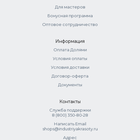
Поэтому на упаковке может быть написано «блонд»,
Для мастеров
даже если по нашему привычному пониманию это тёмно-
русый, русый или светло-русый цвет. Это не ошибка, а
Бонусная программа
просто разница в системах обозначений. Приоритетной
Оптовое сотрудничество
информацией всегда считается номер красителя.
Информация
Оплата Долями
Условия оплаты
Условия доставки
Договор-оферта
Документы
Контакты
Служба поддержки
8 (800) 350‑80‑28
Написать Email
shops@industriyakrasoty.ru
Адрес