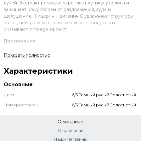
лучей. Экстракт ромашки укрепляет кутикулу волоса и
защищает кожу головы от раздражения, зуда и
шелушения. Глицерин и витамин С увлажняют структуру
волос, нейтрализуют окислительные процессы и
оказывают Anti-age эффект.
Применение
Смешайте краску и оксид в неметаллической ёмкости.
Показать полностью
Нанесите на волосы, выдержите указанное время.
Смойте с шампунем и кондиционером для окрашенных
Характеристики
волос.
Стандартное окрашивание:
краситель + оксид 3-6-9%
Основные
(пропорция 1:1,5). Время выдержки 35 мин.
Тонирование:
краситель + оксид 3% (1:2). Выдержка 5-20
Цвет
6/3 Темный русый Золотистый
мин.
Номер/оттенок
6/3 Темный русый Золотистый
Суперосветление:
краситель + оксид 12% (пропорция
1:2). Выдержка 45 мин.
О магазине
Внимание!
В европейских системах окрашивания оттенки 6–8 (в
О компании
России их называют русыми) относятся к блондам.
Наши магазины