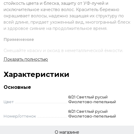
стойкость цвета и блеска, защиту от УФ-лучей и
исключительное качество волос. Краситель бережно
окрашивает волосы, надежно защищая их структуру по
всей длине, придает ухоженный вид, многогранный блеск
и здоровое сияние на продолжительное время.
Применение
Смешайте краску и оксид в неметаллической ёмкости.
Нанесите на волосы, выдержите указанное время.
Показать полностью
Смойте с шампунем и кондиционером для окрашенных
волос.
Характеристики
Стандартное окрашивание:
краситель + оксид 3-6-9%
(пропорция 1:1,5). Время выдержки 30-55 мин.
Основные
Тонирование:
краситель + оксид 1,5% (1:1,5). Выдержка
визуальная.
8/21 Светлый русый
Суперосветление:
краситель + оксид 9–12% (пропорция
Цвет
Фиолетово-пепельный
1:2). Выдержка 50-55 мин. Для осветления базы до 2-3
8/21 Светлый русый
тонов — 9% оксид, до 3–4 тонов — 12% оксид.
Номер/оттенок
Фиолетово-пепельный
Корректоры:
добавляются к основному оттенку - до 10%
корректора от количества краски. Оксид рассчитывается
стандартно. Корректоры самостоятельно не
О магазине