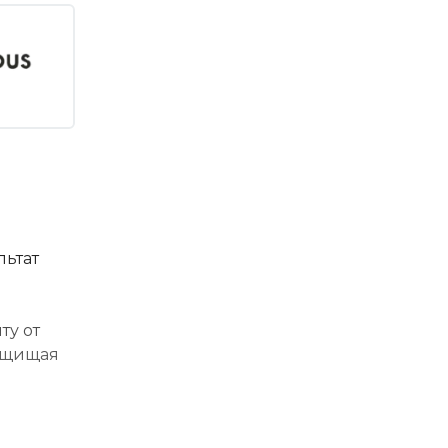
льтат
ту от
защищая