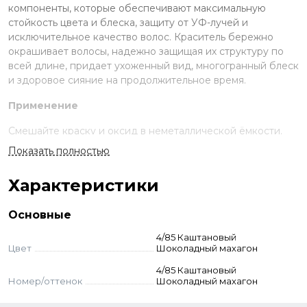
компоненты, которые обеспечивают максимальную
стойкость цвета и блеска, защиту от УФ-лучей и
исключительное качество волос. Краситель бережно
окрашивает волосы, надежно защищая их структуру по
всей длине, придает ухоженный вид, многогранный блеск
и здоровое сияние на продолжительное время.
Применение
Смешайте краску и оксид в неметаллической ёмкости.
Нанесите на волосы, выдержите указанное время.
Показать полностью
Смойте с шампунем и кондиционером для окрашенных
волос.
Характеристики
Стандартное окрашивание:
краситель + оксид 3-6-9%
(пропорция 1:1,5). Время выдержки 30-55 мин.
Основные
Тонирование:
краситель + оксид 1,5% (1:1,5). Выдержка
визуальная.
4/85 Каштановый
Суперосветление:
краситель + оксид 9–12% (пропорция
Цвет
Шоколадный махагон
1:2). Выдержка 50-55 мин. Для осветления базы до 2-3
4/85 Каштановый
тонов — 9% оксид, до 3–4 тонов — 12% оксид.
Номер/оттенок
Шоколадный махагон
Корректоры:
добавляются к основному оттенку - до 10%
корректора от количества краски. Оксид рассчитывается